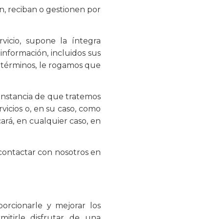
en, reciban o gestionen por
rvicio, supone la íntegra
 información, incluidos sus
s términos, le rogamos que
cunstancia de que tratemos
icios o, en su caso, como
ará, en cualquier caso, en
 contactar con nosotros en
porcionarle y mejorar los
rmitirle disfrutar de una