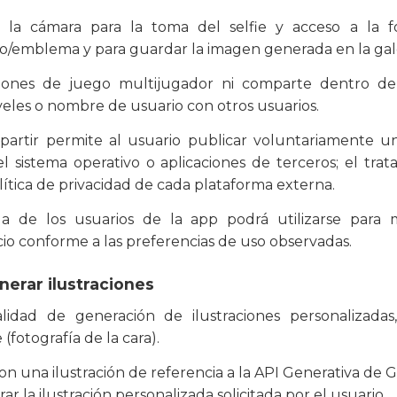
a la cámara para la toma del selfie y acceso a la fo
/emblema y para guardar la imagen generada en la galerí
iones de juego multijugador ni comparte dentro de
veles o nombre de usuario con otros usuarios.
partir permite al usuario publicar voluntariamente u
l sistema operativo o aplicaciones de terceros; el trat
ítica de privacidad de cada plataforma externa.
da de los usuarios de la app podrá utilizarse para m
io conforme a las preferencias de uso observadas.
nerar ilustraciones
nalidad de generación de ilustraciones personalizadas
(fotografía de la cara).
 con una ilustración de referencia a la API Generativa de
ar la ilustración personalizada solicitada por el usuario.