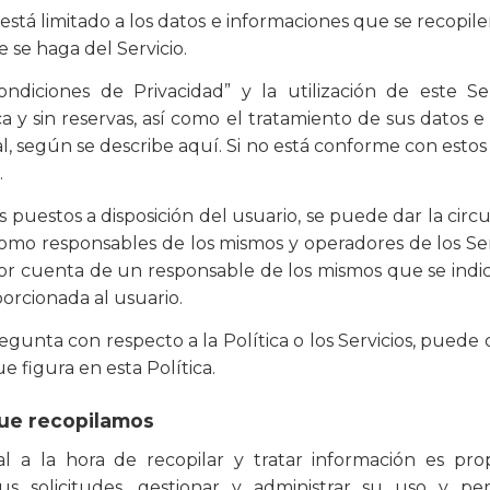
 está limitado a los datos e informaciones que se recopil
e se haga del Servicio.
ndiciones de Privacidad” y la utilización de este Se
a y sin reservas, así como el tratamiento de sus datos e
l, según se describe aquí. Si no está conforme con esto
.
os puestos a disposición del usuario, se puede dar la cir
omo responsables de los mismos y operadores de los Serv
or cuenta de un responsable de los mismos que se indic
porcionada al usuario.
egunta con respecto a la Política o los Servicios, puede
e figura en esta Política.
que recopilamos
al a la hora de recopilar y tratar información es pro
sus solicitudes, gestionar y administrar su uso y pe